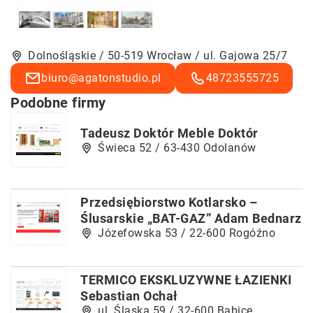
Dolnośląskie / 50-519 Wrocław / ul. Gajowa 25/7
biuro@agatonstudio.pl
48723555725
Podobne firmy
Tadeusz Doktór Meble Doktór
Świeca 52 / 63-430 Odolanów
Przedsiębiorstwo Kotlarsko –
Ślusarskie „BAT-GAZ” Adam Bednarz
Józefowska 53 / 22-600 Rogóźno
TERMICO EKSKLUZYWNE ŁAZIENKI
Sebastian Ochał
ul. Śląska 59 / 32-600 Babice