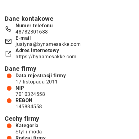
Dane kontakowe
Numer telefonu
48782301688
E-mail
justyna@bynamesakke.com
Adres internetowy
https://bynamesakke.com
Dane firmy
Data rejestracji firmy
17 listopada 2011
NIP
7010324558
REGON
145884558
Cechy firmy
Kategoria
Styl i moda
Rodzaj firmy