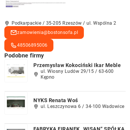
Podkarpackie / 35-205 Rzeszów / ul. Wspólna 2
zamowienia@bostonsofa.pl
48506895006
Podobne firmy
Przemysław Kokociński Ikar Meble
ul. Wiosny Ludów 29/15 / 63-600
Kępno
NYKS Renata Woś
ul. Leszczynowa 6 / 34-100 Wadowice
FABRYKA FIRANEK „WISAN” SPÓŁKA