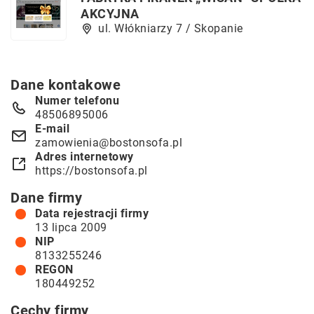
AKCYJNA
ul. Włókniarzy 7 / Skopanie
Dane kontakowe
Numer telefonu
48506895006
E-mail
zamowienia@bostonsofa.pl
Adres internetowy
https://bostonsofa.pl
Dane firmy
Data rejestracji firmy
13 lipca 2009
NIP
8133255246
REGON
180449252
Cechy firmy