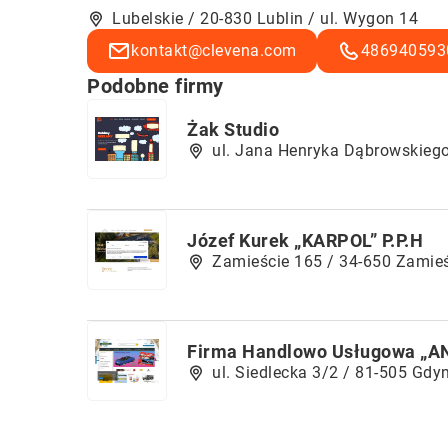
Lubelskie / 20-830 Lublin / ul. Wygon 14
kontakt@clevena.com
486940593
Podobne firmy
Żak Studio
ul. Jana Henryka Dąbrowskieg
Józef Kurek „KARPOL” P.P.H
Zamieście 165 / 34-650 Zamie
Firma Handlowo Usługowa „A
ul. Siedlecka 3/2 / 81-505 Gdy