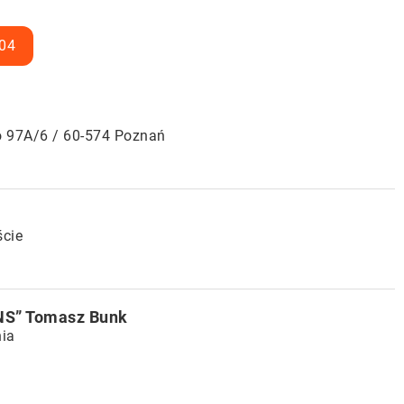
04
o 97A/6 / 60-574 Poznań
ście
NS” Tomasz Bunk
nia