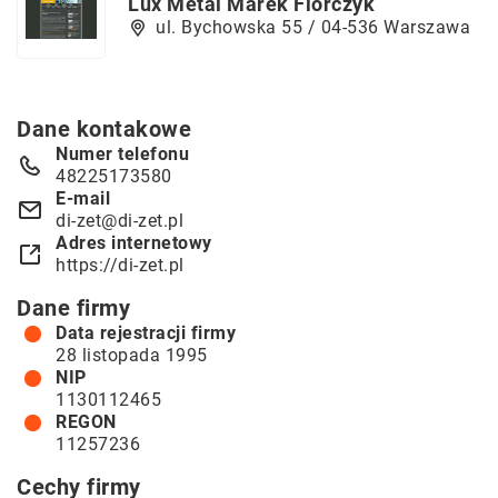
Lux Metal Marek Florczyk
ul. Bychowska 55 / 04-536 Warszawa
Dane kontakowe
Numer telefonu
48225173580
E-mail
di-zet@di-zet.pl
Adres internetowy
https://di-zet.pl
Dane firmy
Data rejestracji firmy
28 listopada 1995
NIP
1130112465
REGON
11257236
Cechy firmy