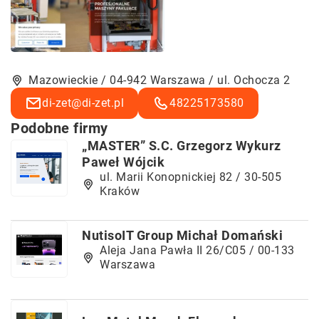
Mazowieckie / 04-942 Warszawa / ul. Ochocza 2
di-zet@di-zet.pl
48225173580
Podobne firmy
„MASTER” S.C. Grzegorz Wykurz
Paweł Wójcik
ul. Marii Konopnickiej 82 / 30-505
Kraków
NutisoIT Group Michał Domański
Aleja Jana Pawła II 26/C05 / 00-133
Warszawa