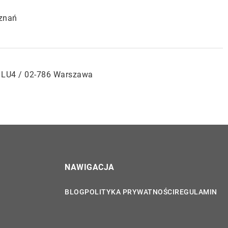
oznań
k. LU4 / 02-786 Warszawa
NAWIGACJA
BLOG
POLITYKA PRYWATNOŚCI
REGULAMIN