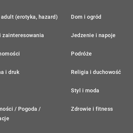
adult (erotyka, hazard)
Dom i ogród
i zainteresowania
Jedzenie i napoje
homości
Podróże
a i druk
Religia i duchowość
Styl i moda
ości / Pogoda /
Zdrowie i fitness
acje