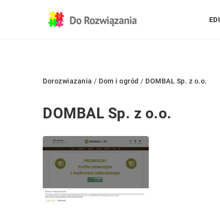
ED
Dorozwiazania
/
Dom i ogród
/
DOMBAL Sp. z o.o.
DOMBAL Sp. z o.o.