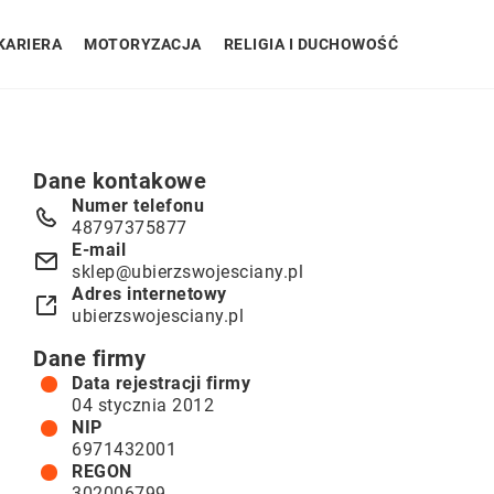
KARIERA
MOTORYZACJA
RELIGIA I DUCHOWOŚĆ
Dane kontakowe
Numer telefonu
48797375877
E-mail
sklep@ubierzswojesciany.pl
Adres internetowy
ubierzswojesciany.pl
Dane firmy
Data rejestracji firmy
04 stycznia 2012
NIP
6971432001
REGON
302006799