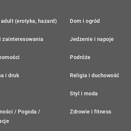
adult (erotyka, hazard)
Dom i ogród
i zainteresowania
Jedzenie i napoje
homości
Podróże
a i druk
Religia i duchowość
Styl i moda
ości / Pogoda /
Zdrowie i fitness
acje