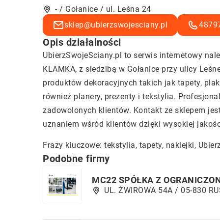
- / Gołanice / ul. Leśna 24
sklep@ubierzswojesciany.pl
4879
Opis działalności
UbierzSwojeSciany.pl to serwis internetowy 
KLAMKA, z siedzibą w Gołanice przy ulicy Leśne
produktów dekoracyjnych takich jak tapety, plak
również planery, prezenty i tekstylia. Profesjo
zadowolonych klientów. Kontakt ze sklepem jes
uznaniem wśród klientów dzięki wysokiej jakośc
Frazy kluczowe: tekstylia, tapety, naklejki,
Ubier
Podobne firmy
MC22 SPÓŁKA Z OGRANICZO
UL. ŻWIROWA 54A / 05-830 RU