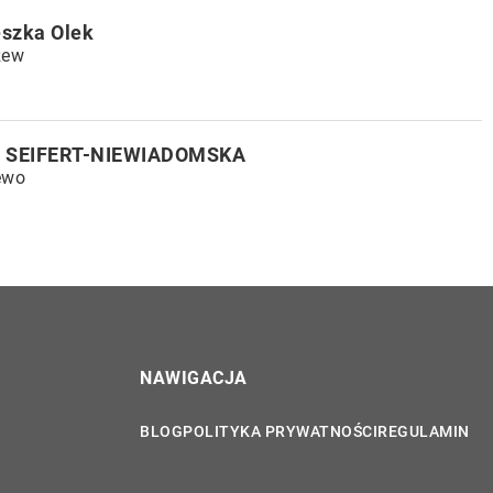
szka Olek
zew
 SEIFERT-NIEWIADOMSKA
ewo
NAWIGACJA
BLOG
POLITYKA PRYWATNOŚCI
REGULAMIN