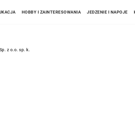
UKACJA
HOBBY I ZAINTERESOWANIA
JEDZENIE I NAPOJE
. z o.o. sp. k.