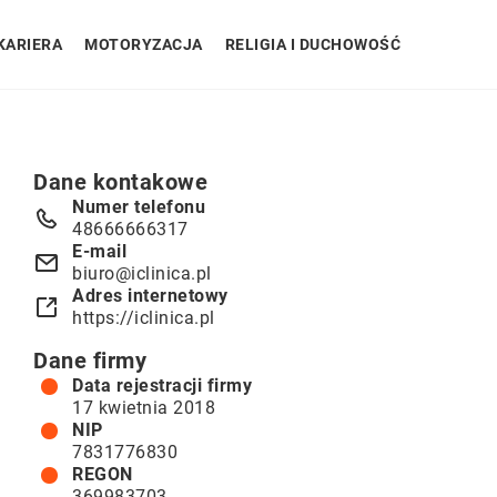
KARIERA
MOTORYZACJA
RELIGIA I DUCHOWOŚĆ
Dane kontakowe
Numer telefonu
48666666317
E-mail
biuro@iclinica.pl
Adres internetowy
https://iclinica.pl
Dane firmy
Data rejestracji firmy
17 kwietnia 2018
NIP
7831776830
REGON
369983703