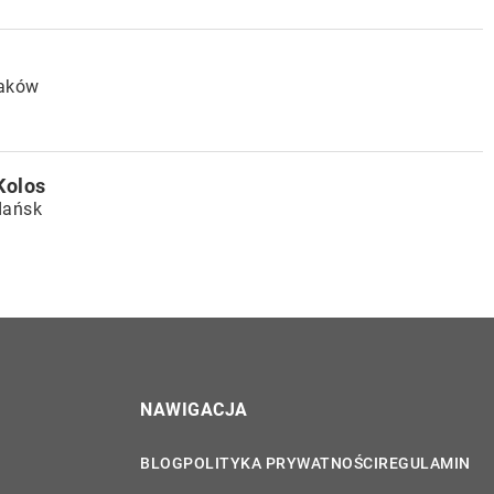
raków
Kolos
dańsk
NAWIGACJA
BLOG
POLITYKA PRYWATNOŚCI
REGULAMIN