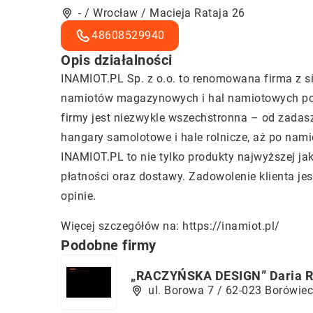
- / Wrocław / Macieja Rataja 26
48608529940
Opis działalności
INAMIOT.PL Sp. z o.o. to renomowana firma z si
namiotów magazynowych i hal namiotowych popr
firmy jest niezwykle wszechstronna – od zadasz
hangary samolotowe i hale rolnicze, aż po na
INAMIOT.PL to nie tylko produkty najwyższej ja
płatności oraz dostawy. Zadowolenie klienta jes
opinie.
Więcej szczegółów na:
https://inamiot.pl/
Podobne firmy
„RACZYŃSKA DESIGN” Daria R
ul. Borowa 7 / 62-023 Borówiec