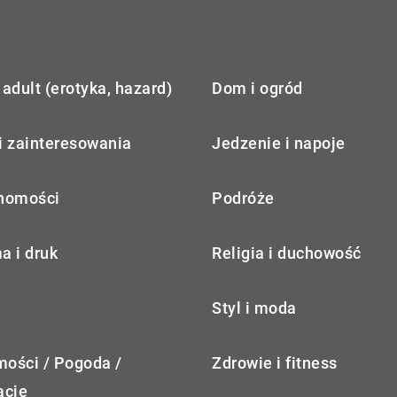
adult (erotyka, hazard)
Dom i ogród
i zainteresowania
Jedzenie i napoje
homości
Podróże
a i druk
Religia i duchowość
Styl i moda
ości / Pogoda /
Zdrowie i fitness
acje