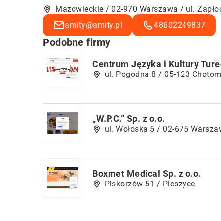
Mazowieckie / 02-970 Warszawa / ul. Zapło
amity@amity.pl
48602249837
Podobne firmy
Centrum Języka i Kultury Ture
ul. Pogodna 8 / 05-123 Choto
„W.P.C.” Sp. z o.o.
ul. Wołoska 5 / 02-675 Warsz
Boxmet Medical Sp. z o.o.
Piskorzów 51 / Pieszyce