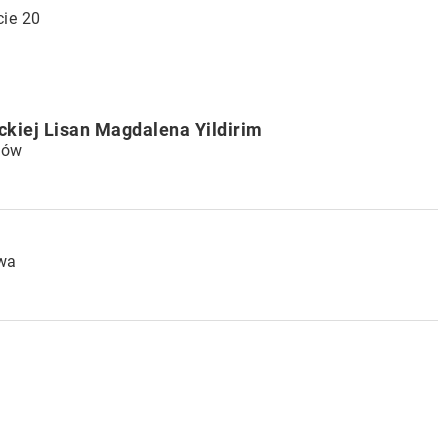
cie 20
ckiej Lisan Magdalena Yildirim
mów
awa