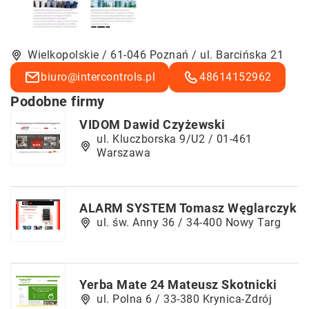
Wielkopolskie / 61-046 Poznań / ul. Barcińska 21
biuro@intercontrols.pl
48614152962
Podobne firmy
VIDOM Dawid Czyżewski
ul. Kluczborska 9/U2 / 01-461
Warszawa
ALARM SYSTEM Tomasz Węglarczyk
ul. św. Anny 36 / 34-400 Nowy Targ
Yerba Mate 24 Mateusz Skotnicki
ul. Polna 6 / 33-380 Krynica-Zdrój