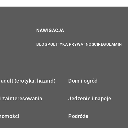
NAWIGACJA
BLOG
POLITYKA PRYWATNOŚCI
REGULAMIN
adult (erotyka, hazard)
Dom i ogród
i zainteresowania
Jedzenie i napoje
homości
Podróże