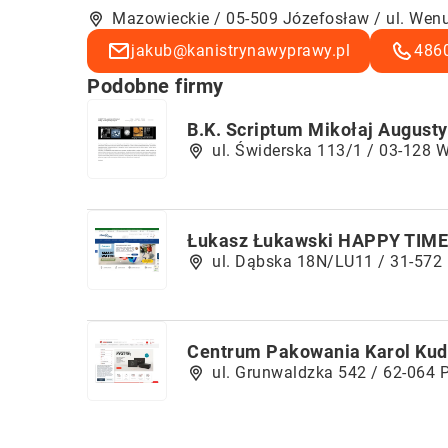
Mazowieckie / 05-509 Józefosław / ul. Wen
jakub@kanistrynawyprawy.pl
486
Podobne firmy
B.K. Scriptum Mikołaj August
ul. Świderska 113/1 / 03-128
Łukasz Łukawski HAPPY TIME
ul. Dąbska 18N/LU11 / 31-572
Centrum Pakowania Karol Kud
ul. Grunwaldzka 542 / 62-064 