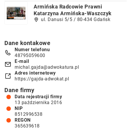
Armińska Radcowie Prawni
Katarzyna Armińska-Waszczyk
ul. Danusi 5/5 / 80-434 Gdańsk
Dane kontakowe
Numer telefonu
48795059600
E-mail
michal.gajda@adwokatura.pl
Adres internetowy
https://gajda-adwokat.pl
Dane firmy
Data rejestracji firmy
13 października 2016
NIP
8512996538
REGON
365639618