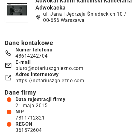
Adwokat Kamil Kaliciński Kancelaria
Adwokacka
ul. Jana i Jędrzeja Śniadeckich 10 /
00-656 Warszawa
Dane kontakowe
Numer telefonu
48614242704
E-mail
biuro@notariuszgniezno.com
Adres internetowy
https://notariuszgniezno.com
Dane firmy
Data rejestracji firmy
21 maja 2015
NIP
7811712821
REGON
361572604