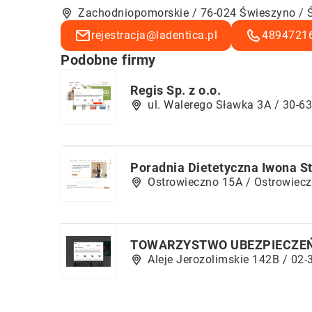
Zachodniopomorskie / 76-024 Świeszyno / 
rejestracja@ladentica.pl
4894721
Podobne firmy
Regis Sp. z o.o.
ul. Walerego Sławka 3A / 30-6
Poradnia Dietetyczna Iwona S
Ostrowieczno 15A / Ostrowiec
TOWARZYSTWO UBEZPIECZEŃ 
Aleje Jerozolimskie 142B / 02