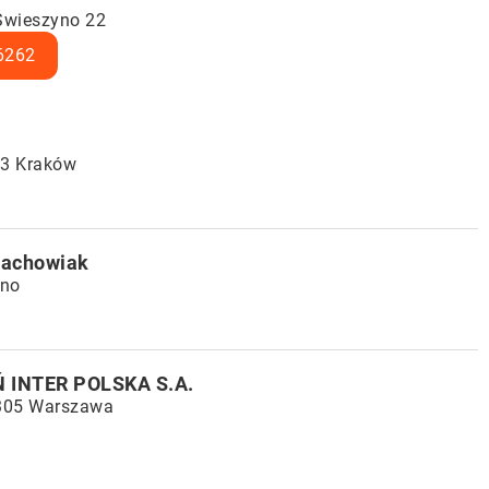
Świeszyno 22
6262
33 Kraków
tachowiak
zno
INTER POLSKA S.A.
-305 Warszawa