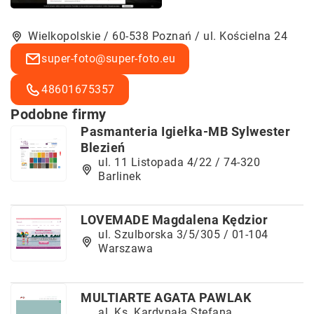
Wielkopolskie / 60-538 Poznań / ul. Kościelna 24
super-foto@super-foto.eu
48601675357
Podobne firmy
Pasmanteria Igiełka-MB Sylwester
Blezień
ul. 11 Listopada 4/22 / 74-320
Barlinek
LOVEMADE Magdalena Kędzior
ul. Szulborska 3/5/305 / 01-104
Warszawa
MULTIARTE AGATA PAWLAK
al. Ks. Kardynała Stefana