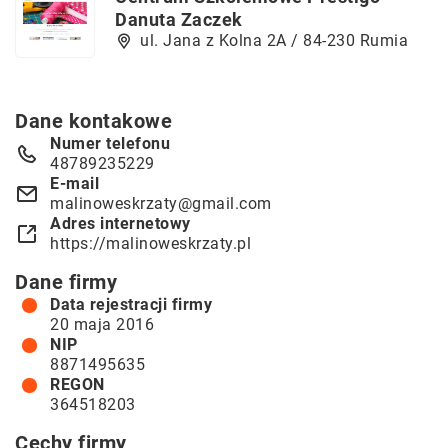
Danuta Zaczek
ul. Jana z Kolna 2A / 84-230 Rumia
Dane kontakowe
Numer telefonu
48789235229
E-mail
malinoweskrzaty@gmail.com
Adres internetowy
https://malinoweskrzaty.pl
Dane firmy
Data rejestracji firmy
20 maja 2016
NIP
8871495635
REGON
364518203
Cechy firmy