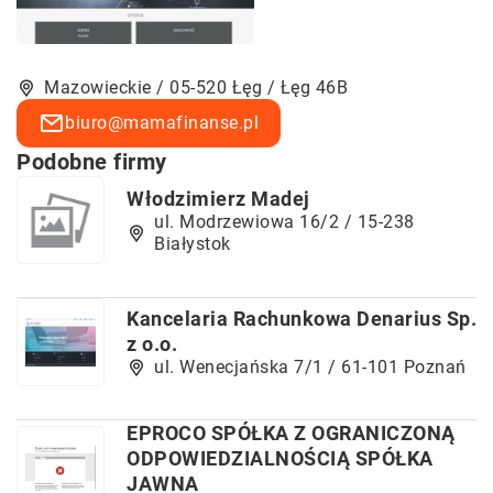
Mazowieckie / 05-520 Łęg / Łęg 46B
biuro@mamafinanse.pl
Podobne firmy
Włodzimierz Madej
ul. Modrzewiowa 16/2 / 15-238
Białystok
Kancelaria Rachunkowa Denarius Sp.
z o.o.
ul. Wenecjańska 7/1 / 61-101 Poznań
EPROCO SPÓŁKA Z OGRANICZONĄ
ODPOWIEDZIALNOŚCIĄ SPÓŁKA
JAWNA