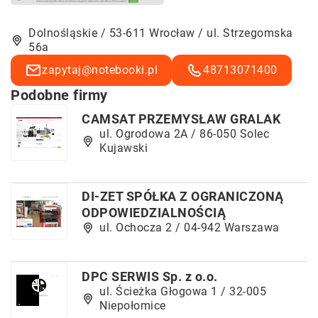
Dolnośląskie / 53-611 Wrocław / ul. Strzegomska
56a
zapytaj@notebooki.pl
48713071400
Podobne firmy
CAMSAT PRZEMYSŁAW GRALAK
ul. Ogrodowa 2A / 86-050 Solec
Kujawski
DI-ZET SPÓŁKA Z OGRANICZONĄ
ODPOWIEDZIALNOŚCIĄ
ul. Ochocza 2 / 04-942 Warszawa
DPC SERWIS Sp. z o.o.
ul. Ścieżka Głogowa 1 / 32-005
Niepołomice