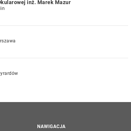
kularowej inż. Marek Mazur
lin
arszawa
Żyrardów
NAWIGACJA