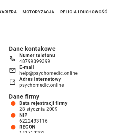
KARIERA
MOTORYZACJA
RELIGIA I DUCHOWOŚĆ
Dane kontakowe
Numer telefonu
48799399399
E-mail
help@psychomedic.online
Adres internetowy
psychomedic.online
Dane firmy
Data rejestracji firmy
28 stycznia 2009
NIP
6222433116
REGON
141712292