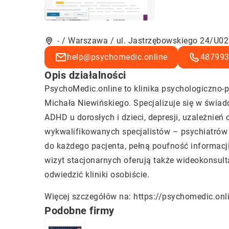
- / Warszawa / ul. Jastrzębowskiego 24/U02
help@psychomedic.online
48799
Opis działalności
PsychoMedic.online to klinika psychologiczno-
Michała Niewińskiego. Specjalizuje się w świad
ADHD u dorosłych i dzieci, depresji, uzależnie
wykwalifikowanych specjalistów – psychiatrów 
do każdego pacjenta, pełną poufność informacj
wizyt stacjonarnych oferują także wideokonsult
odwiedzić kliniki osobiście.
Więcej szczegółów na:
https://psychomedic.onl
Podobne firmy