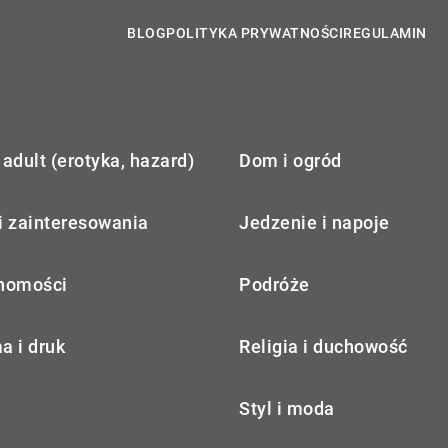
BLOG
POLITYKA PRYWATNOŚCI
REGULAMIN
adult (erotyka, hazard)
Dom i ogród
i zainteresowania
Jedzenie i napoje
homości
Podróże
a i druk
Religia i duchowość
Styl i moda