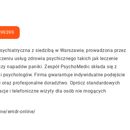
399399
psychiatryczna z siedzibą w Warszawie, prowadzona przez
czeniu usług zdrowia psychicznego takich jak leczenie
ń czy napadów paniki. Zespół PsychoMedic składa się z
i psychologów. Firma gwarantuje indywidualne podejście
i oraz profesjonalne doradztwo. Oprócz standardowych
acje i telefoniczne wizyty dla osób nie mogących
ine/emdr-online/