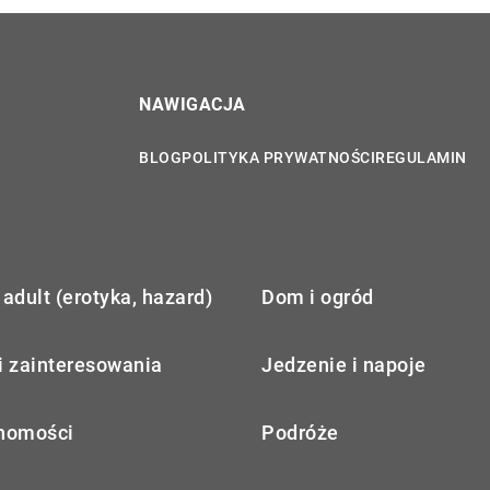
NAWIGACJA
BLOG
POLITYKA PRYWATNOŚCI
REGULAMIN
adult (erotyka, hazard)
Dom i ogród
i zainteresowania
Jedzenie i napoje
homości
Podróże