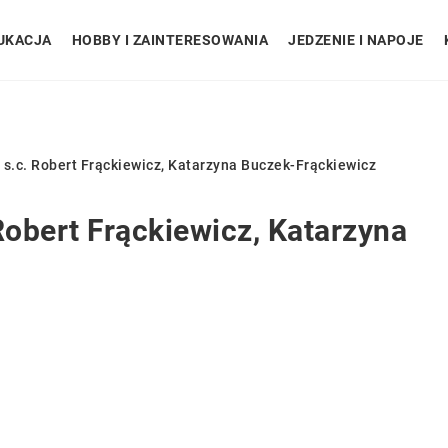
UKACJA
HOBBY I ZAINTERESOWANIA
JEDZENIE I NAPOJE
s.c. Robert Frąckiewicz, Katarzyna Buczek-Frąckiewicz
obert Frąckiewicz, Katarzyna