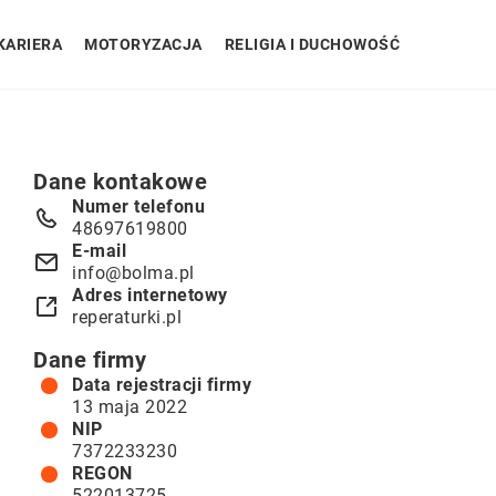
KARIERA
MOTORYZACJA
RELIGIA I DUCHOWOŚĆ
Dane kontakowe
Numer telefonu
48697619800
E-mail
info@bolma.pl
Adres internetowy
reperaturki.pl
Dane firmy
Data rejestracji firmy
13 maja 2022
NIP
7372233230
REGON
522013725