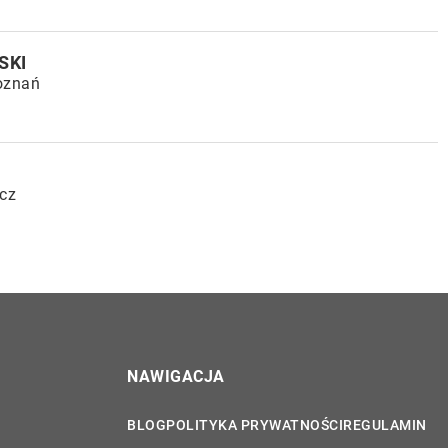
SKI
oznań
cz
NAWIGACJA
BLOG
POLITYKA PRYWATNOŚCI
REGULAMIN