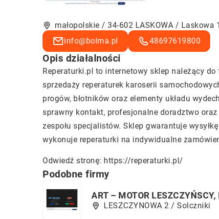
małopolskie / 34-602 LASKOWA / Laskowa 
info@bolma.pl
48697619800
Opis działalności
Reperaturki.pl to internetowy sklep należący do
sprzedaży reperaturek karoserii samochodowych.
progów, błotników oraz elementy układu wydec
sprawny kontakt, profesjonalne doradztwo ora
zespołu specjalistów. Sklep gwarantuje wysyłk
wykonuje reperaturki na indywidualne zamówieni
Odwiedź stronę:
https://reperaturki.pl/
Podobne firmy
ART – MOTOR LESZCZYŃSCY
LESZCZYNOWA 2 / Solczniki