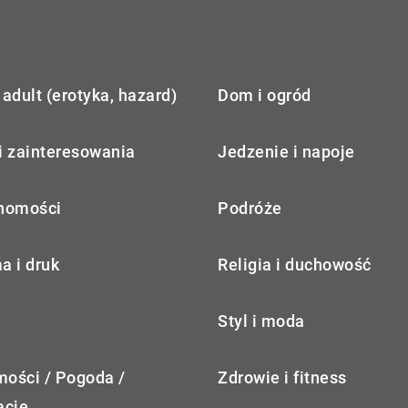
adult (erotyka, hazard)
Dom i ogród
i zainteresowania
Jedzenie i napoje
homości
Podróże
a i druk
Religia i duchowość
Styl i moda
ości / Pogoda /
Zdrowie i fitness
acje