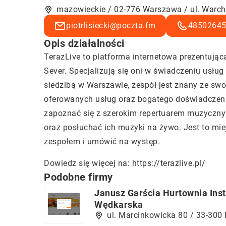
mazowieckie / 02-776 Warszawa / ul. Warc
piotrlisiecki@poczta.fm
4850264
Opis działalności
TerazLive to platforma internetowa prezentują
Sever. Specjalizują się oni w świadczeniu usłu
siedzibą w Warszawie, zespół jest znany ze swoj
oferowanych usług oraz bogatego doświadczenia.
zapoznać się z szerokim repertuarem muzyczny
oraz posłuchać ich muzyki na żywo. Jest to mi
zespołem i umówić na występ.
Dowiedz się więcej na:
https://terazlive.pl/
Podobne firmy
Janusz Garścia Hurtownia Ins
Wędkarska
ul. Marcinkowicka 80 / 33-300