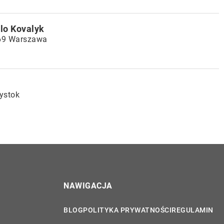
lo Kovalyk
-669 Warszawa
łystok
NAWIGACJA
BLOG
POLITYKA PRYWATNOŚCI
REGULAMIN