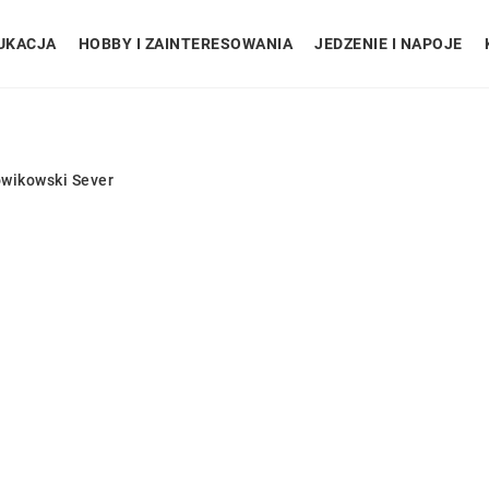
UKACJA
HOBBY I ZAINTERESOWANIA
JEDZENIE I NAPOJE
owikowski Sever