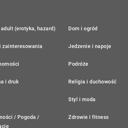
adult (erotyka, hazard)
Dom i ogród
i zainteresowania
Jedzenie i napoje
homości
Podróże
a i druk
Religia i duchowość
Styl i moda
ości / Pogoda /
Zdrowie i fitness
acje