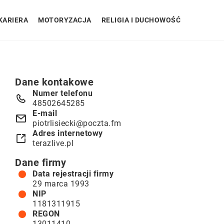
KARIERA
MOTORYZACJA
RELIGIA I DUCHOWOŚĆ
Dane kontakowe
Numer telefonu
48502645285
E-mail
piotrlisiecki@poczta.fm
Adres internetowy
terazlive.pl
Dane firmy
Data rejestracji firmy
29 marca 1993
NIP
1181311915
REGON
13011410