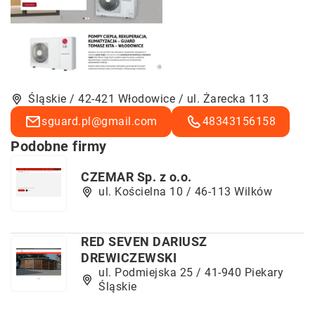
Śląskie / 42-421 Włodowice / ul. Żarecka 113
sguard.pl@gmail.com
48343156158
Podobne firmy
CZEMAR Sp. z o.o.
ul. Kościelna 10 / 46-113 Wilków
RED SEVEN DARIUSZ
DREWICZEWSKI
ul. Podmiejska 25 / 41-940 Piekary
Śląskie