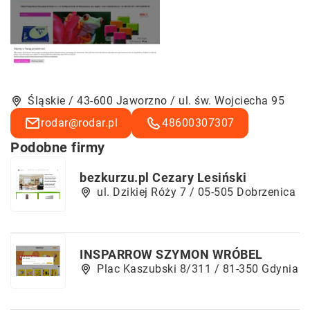
Śląskie / 43-600 Jaworzno / ul. św. Wojciecha 95
rodar@rodar.pl
48600307307
Podobne firmy
bezkurzu.pl Cezary Lesiński
ul. Dzikiej Róży 7 / 05-505 Dobrzenica
INSPARROW SZYMON WRÓBEL
Plac Kaszubski 8/311 / 81-350 Gdynia