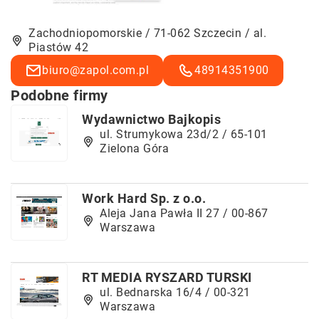
Zachodniopomorskie / 71-062 Szczecin / al.
Piastów 42
biuro@zapol.com.pl
48914351900
Podobne firmy
Wydawnictwo Bajkopis
ul. Strumykowa 23d/2 / 65-101
Zielona Góra
Work Hard Sp. z o.o.
Aleja Jana Pawła II 27 / 00-867
Warszawa
RT MEDIA RYSZARD TURSKI
ul. Bednarska 16/4 / 00-321
Warszawa