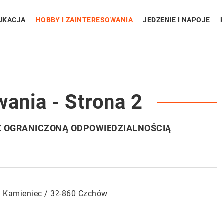
UKACJA
HOBBY I ZAINTERESOWANIA
JEDZENIE I NAPOJE
wania - Strona 2
Z OGRANICZONĄ ODPOWIEDZIALNOŚCIĄ
– Kamieniec / 32-860 Czchów