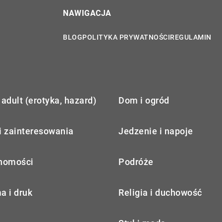
NAWIGACJA
BLOG
POLITYKA PRYWATNOŚCI
REGULAMIN
adult (erotyka, hazard)
Dom i ogród
i zainteresowania
Jedzenie i napoje
homości
Podróże
a i druk
Religia i duchowość