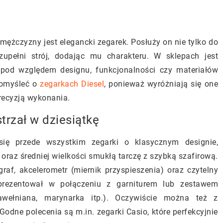
żczyzny jest elegancki zegarek. Posłuży on nie tylko do
zupełni strój, dodając mu charakteru. W sklepach jest
od względem designu, funkcjonalności czy materiałów
pomyśleć o
zegarkach Diesel
, ponieważ wyróżniają się one
recyzją wykonania.
trzał w dziesiątkę
ię przede wszystkim zegarki o klasycznym designie,
oraz średniej wielkości smukłą tarczę z szybką szafirową.
af, akcelerometr (miernik przyspieszenia) oraz czytelny
 prezentował w połączeniu z garniturem lub zestawem
wełniana, marynarka itp.). Oczywiście można też z
dne polecenia są m.in. zegarki Casio, które perfekcyjnie