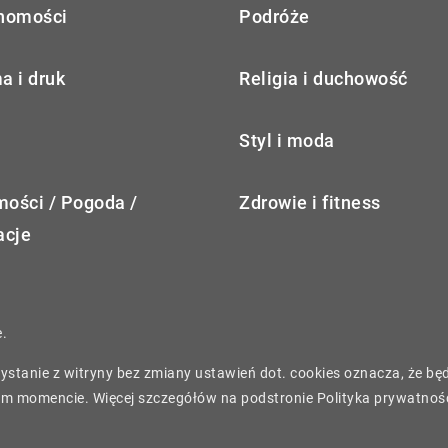
homości
Podróże
a i druk
Religia i duchowość
Styl i moda
ości / Pogoda /
Zdrowie i fitness
acje
.
rzystanie z witryny bez zmiany ustawień dot. cookies oznacza, że 
m momencie. Więcej szczegółów na podstronie
Polityka prywatnoś