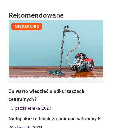
Rekomendowane
MIESZKANIE
Co warto wiedzieć o odkurzaczach
centralnych?
15 października 2021
ZDROWIE
Nadaj skórze blask za pomocą witaminy E
26 stycznia 2021