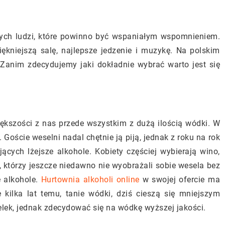
dych ludzi, które powinno być wspaniałym wspomnieniem.
ękniejszą salę, najlepsze jedzenie i muzykę. Na polskim
Zanim zdecydujemy jaki dokładnie wybrać warto jest się
iększości z nas przede wszystkim z dużą ilością wódki. W
 Goście weselni nadal chętnie ją piją, jednak z roku na rok
ących lżejsze alkohole. Kobiety częściej wybierają wino,
i, którzy jeszcze niedawno nie wyobrażali sobie wesela bez
e alkohole.
Hurtownia alkoholi online
w swojej ofercie ma
 kilka lat temu, tanie wódki, dziś cieszą się mniejszym
elek, jednak zdecydować się na wódkę wyższej jakości.