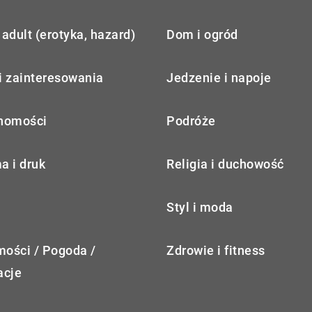
adult (erotyka, hazard)
Dom i ogród
i zainteresowania
Jedzenie i napoje
homości
Podróże
a i druk
Religia i duchowość
Styl i moda
ości / Pogoda /
Zdrowie i fitness
acje