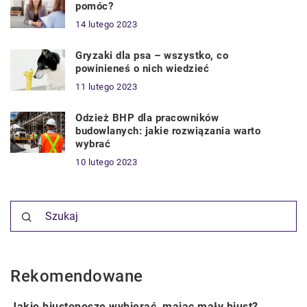
pomóc?
14 lutego 2023
Gryzaki dla psa – wszystko, co
powinieneś o nich wiedzieć
11 lutego 2023
Odzież BHP dla pracowników
budowlanych: jakie rozwiązania warto
wybrać
10 lutego 2023
Rekomendowane
CZŁOWIEK I STYL
Jakie biustonosze wybierać, mając mały biust?