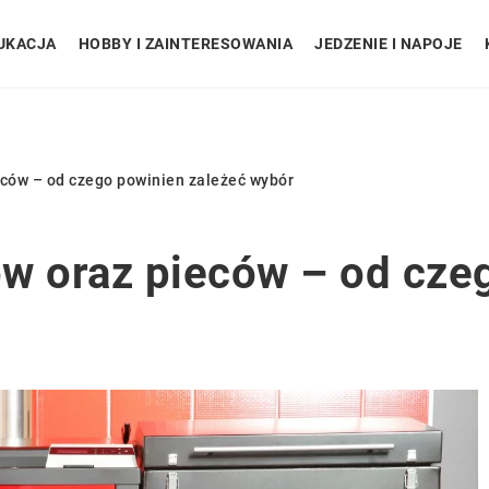
UKACJA
HOBBY I ZAINTERESOWANIA
JEDZENIE I NAPOJE
ieców – od czego powinien zależeć wybór
łów oraz pieców – od cze