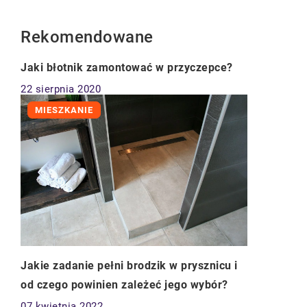
Rekomendowane
TECHNOLOGIE & IT
Jaki błotnik zamontować w przyczepce?
22 sierpnia 2020
MIESZKANIE
Jakie zadanie pełni brodzik w prysznicu i
od czego powinien zależeć jego wybór?
07 kwietnia 2022