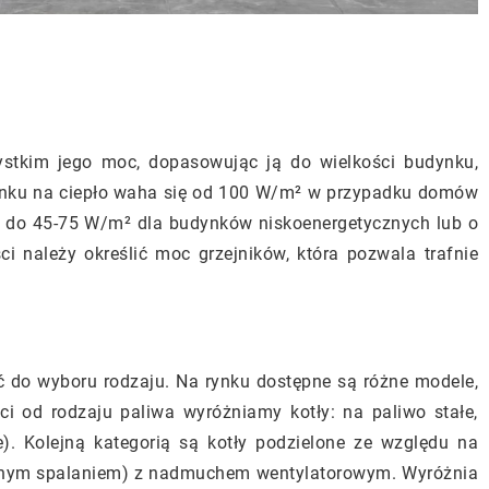
zystkim jego moc, dopasowując ją do wielkości budynku,
dynku na ciepło waha się od 100 W/m² w przypadku domów
ach do 45-75 W/m² dla budynków niskoenergetycznych lub o
ści należy określić moc grzejników, która pozwala trafnie
ć do wyboru rodzaju. Na rynku dostępne są różne modele,
ści od rodzaju paliwa wyróżniamy kotły: na paliwo stałe,
. Kolejną kategorią są kotły podzielone ze względu na
górnym spalaniem) z nadmuchem wentylatorowym. Wyróżnia