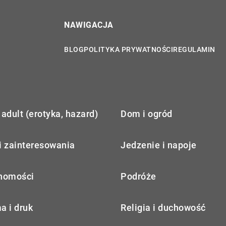
NAWIGACJA
BLOG
POLITYKA PRYWATNOŚCI
REGULAMIN
adult (erotyka, hazard)
Dom i ogród
i zainteresowania
Jedzenie i napoje
homości
Podróże
a i druk
Religia i duchowość