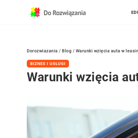
ED
Dorozwiazania
/
Blog
/
Warunki wzięcia auta w leasi
BIZNES I USŁUGI
Warunki wzięcia au