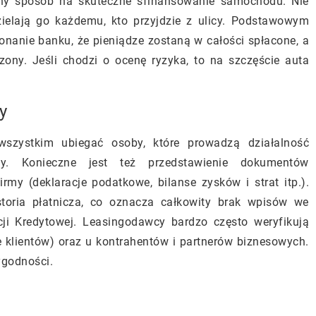
pny sposób na skuteczne sfinansowanie samochodu. Nie
zielają go każdemu, kto przyjdzie z ulicy. Podstawowym
konanie banku, że pieniądze zostaną w całości spłacone, a
zony. Jeśli chodzi o ocenę ryzyka, to na szczęście auta
y
zystkim ubiegać osoby, które prowadzą działalność
y. Konieczne jest też przedstawienie dokumentów
my (deklaracje podatkowe, bilanse zysków i strat itp.).
storia płatnicza, co oznacza całkowity brak wpisów we
cji Kredytowej. Leasingodawcy bardzo często weryfikują
ie klientów) oraz u kontrahentów i partnerów biznesowych.
ygodności.