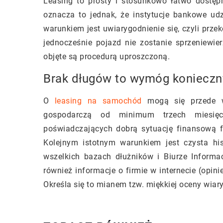
Leasing to prosty i stosunkowo łatwo dostę
oznacza to jednak, że instytucje bankowe ud
warunkiem jest uwiarygodnienie się, czyli prze
jednocześnie pojazd nie zostanie sprzeniewier
objęte są procedurą uproszczoną.
Brak długów to wymóg konieczn
O
leasing na samochód
mogą się przede ws
gospodarczą od minimum trzech miesięc
poświadczających dobrą sytuację finansową fir
Kolejnym istotnym warunkiem jest czysta hi
wszelkich bazach dłużników i Biurze Informa
również informacje o firmie w internecie (opin
Określa się to mianem tzw. miękkiej oceny wiar