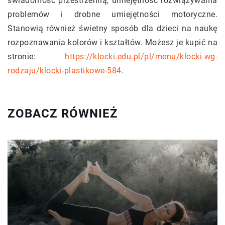
świadomość przestrzenną, umiejętność rozwiązywania
problemów i drobne umiejętności motoryczne.
Stanowią również świetny sposób dla dzieci na naukę
rozpoznawania kolorów i kształtów. Możesz je kupić na
stronie:
https://klocki.edu.pl/pl/menu/klocki-wg-
rodzaju/klocki-plastikowe-584
.
ZOBACZ RÓWNIEŻ