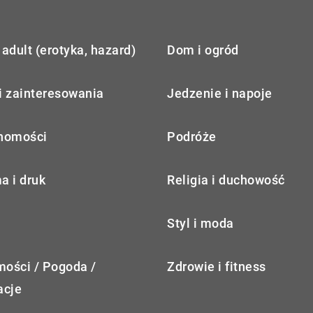
adult (erotyka, hazard)
Dom i ogród
i zainteresowania
Jedzenie i napoje
homości
Podróże
a i druk
Religia i duchowość
Styl i moda
ości / Pogoda /
Zdrowie i fitness
acje