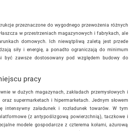
trukcje przeznaczone do wygodnego przewożenia różnych
właszcza w przestrzeniach magazynowych i fabrykach, ale
nkach domowych. Ich niewątpliwą zaletą jest przede
zają siły i energię, a ponadto ograniczają do minimum
usi być zawsze dostosowany pod względem budowy do
iejscu pracy
łównie w dużych magazynach, zakładach przemysłowych i
ch oraz supermarketach i hipermarketach. Jednym słowem
ę intensywny załadunek i rozładunek towarów. W tym
 platformowe (z antypoślizgową powierzchnią), taczkowe i
pecjalne modele gospodarcze z czterema kołami, ażurową