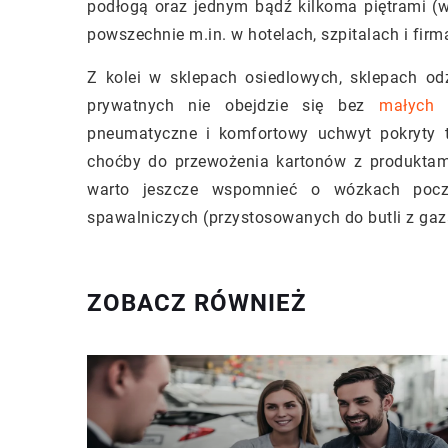
podłogą oraz jednym bądź kilkoma piętrami (
powszechnie m.in. w hotelach, szpitalach i fir
Z kolei w sklepach osiedlowych, sklepach o
prywatnych nie obejdzie się bez
małych 
pneumatyczne i komfortowy uchwyt pokryty t
choćby do przewożenia kartonów z produktam
warto jeszcze wspomnieć o wózkach poczt
spawalniczych (przystosowanych do butli z ga
ZOBACZ RÓWNIEŻ