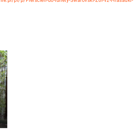
nie.pl/pl/p/Pierscien-do-lunety-Swarovski-Z6i-v2-i-nasadki-
y