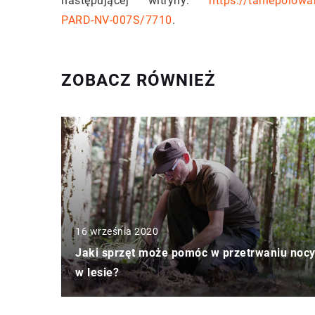
następującej witryny:
https://taniepolowa
PARD-NV-007S/7710
.
ZOBACZ RÓWNIEŻ
16 września 2020
Jaki sprzęt może pomóc w przetrwaniu noc
w lesie?