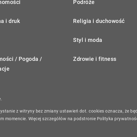
homości
Podróże
a i druk
Religia i duchowość
Styl i moda
ości / Pogoda /
Zdrowie i fitness
acje
.
rzystanie z witryny bez zmiany ustawień dot. cookies oznacza, że 
m momencie. Więcej szczegółów na podstronie
Polityka prywatnoś