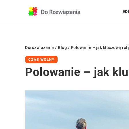
ED
Dorozwiazania
/
Blog
/
Polowanie – jak kluczową rol
CZAS WOLNY
Polowanie – jak kl