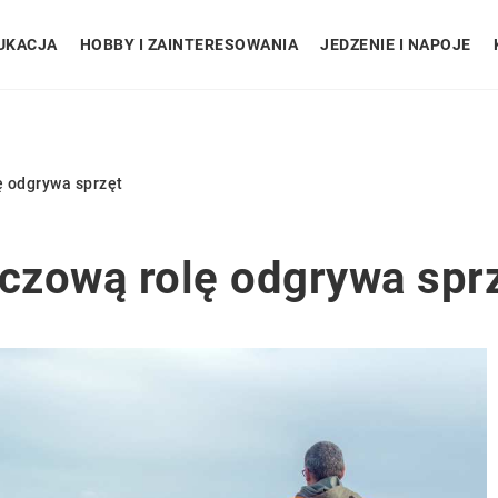
UKACJA
HOBBY I ZAINTERESOWANIA
JEDZENIE I NAPOJE
ę odgrywa sprzęt
uczową rolę odgrywa spr