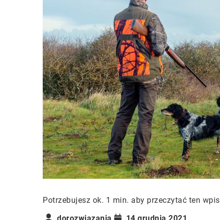
Potrzebujesz ok. 1 min. aby przeczytać ten wpis
dorozwiazania
14 grudnia 2021