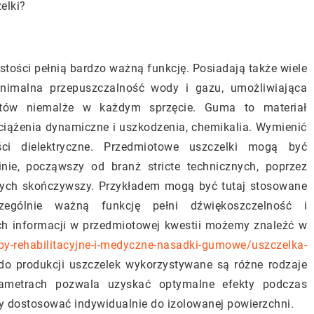
elki?
tości pełnią bardzo ważną funkcję. Posiadają także wiele
minimalna przepuszczalność wody i gazu, umożliwiająca
tów niemalże w każdym sprzęcie. Guma to materiał
bciążenia dynamiczne i uszkodzenia, chemikalia. Wymienić
ci dielektryczne. Przedmiotowe uszczelki mogą być
nie, począwszy od branż stricte technicznych, poprzez
nych skończywszy. Przykładem mogą być tutaj stosowane
zególnie ważną funkcję pełni dźwiękoszczelność i
ych informacji w przedmiotowej kwestii możemy znaleźć w
oby-rehabilitacyjne-i-medyczne-nasadki-gumowe/uszczelka-
 do produkcji uszczelek wykorzystywane są różne rodzaje
ametrach pozwala uzyskać optymalne efekty podczas
ży dostosować indywidualnie do izolowanej powierzchni.