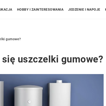
UKACJA
HOBBY I ZAINTERESOWANIA
JEDZENIE I NAPOJE
zelki gumowe?
 się uszczelki gumowe?