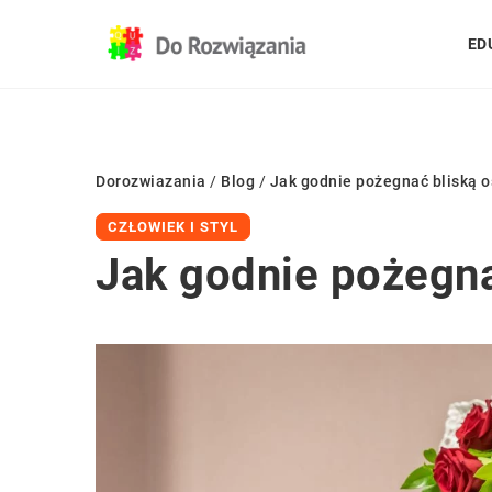
ED
Dorozwiazania
/
Blog
/
Jak godnie pożegnać bliską 
CZŁOWIEK I STYL
Jak godnie pożegna