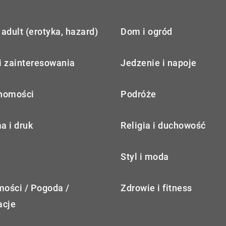
adult (erotyka, hazard)
Dom i ogród
i zainteresowania
Jedzenie i napoje
homości
Podróże
a i druk
Religia i duchowość
Styl i moda
ości / Pogoda /
Zdrowie i fitness
acje