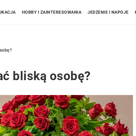
UKACJA
HOBBY I ZAINTERESOWANIA
JEDZENIE I NAPOJE
osobę?
ć bliską osobę?