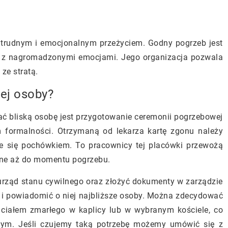
 trudnym i emocjonalnym przeżyciem. Godny pogrzeb jest
e z nagromadzonymi emocjami. Jego organizacja pozwala
ze stratą.
iej osoby?
ć bliską osobę jest przygotowanie ceremonii pogrzebowej
m formalności. Otrzymaną od lekarza kartę zgonu należy
ie się pochówkiem. To pracownicy tej placówki przewożą
wane aż do momentu pogrzebu.
urząd stanu cywilnego oraz złożyć dokumenty w zarządzie
 i powiadomić o niej najbliższe osoby. Można zdecydować
 ciałem zmarłego w kaplicy lub w wybranym kościele, co
łym. Jeśli czujemy taką potrzebę możemy umówić się z