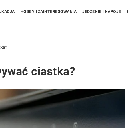
UKACJA
HOBBY I ZAINTERESOWANIA
JEDZENIE I NAPOJE
tka?
wywać ciastka?