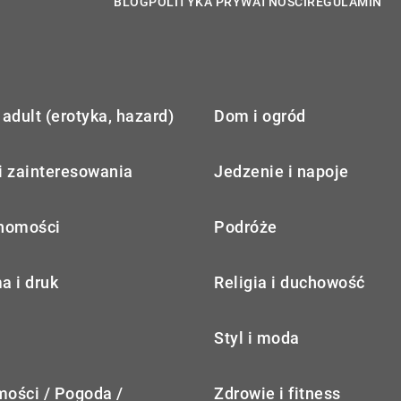
BLOG
POLITYKA PRYWATNOŚCI
REGULAMIN
adult (erotyka, hazard)
Dom i ogród
i zainteresowania
Jedzenie i napoje
homości
Podróże
a i druk
Religia i duchowość
Styl i moda
ości / Pogoda /
Zdrowie i fitness