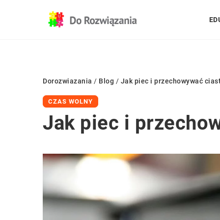
ED
Dorozwiazania
/
Blog
/
Jak piec i przechowywać cias
CZAS WOLNY
Jak piec i przecho