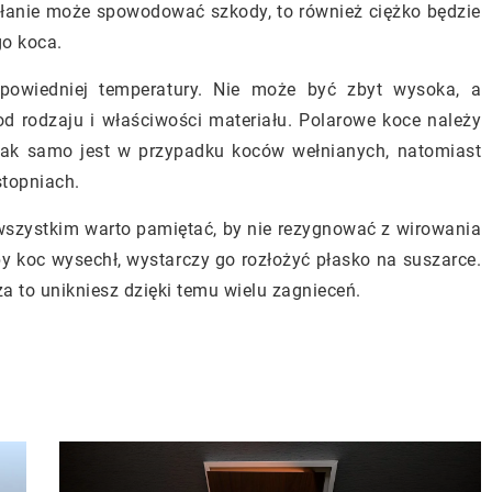
iałanie może spowodować szkody, to również ciężko będzie
o koca.
dpowiedniej temperatury. Nie może być zbyt wysoka, a
d rodzaju i właściwości materiału. Polarowe koce należy
tak samo jest w przypadku koców wełnianych, natomiast
stopniach.
wszystkim warto pamiętać, by nie rezygnować z wirowania
y koc wysechł, wystarczy go rozłożyć płasko na suszarce.
za to unikniesz dzięki temu wielu zagnieceń.