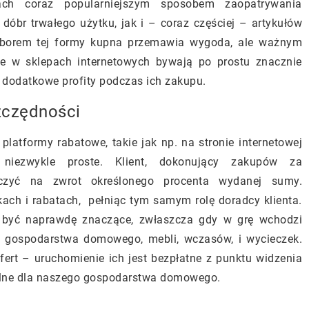
ach coraz popularniejszym sposobem zaopatrywania
br trwałego użytku, jak i – coraz częściej – artykułów
yborem tej formy kupna przemawia wygoda, ale ważnym
e w sklepach internetowych bywają po prostu znacznie
 dodatkowe profity podczas ich zakupu.
zczędności
atformy rabatowe, takie jak np. na stronie internetowej
 niezwykle proste. Klient, dokonujący zakupów za
iczyć na zwrot określonego procenta wydanej sumy.
ach i rabatach, pełniąc tym samym rolę doradcy klienta.
 być naprawdę znaczące, zwłaszcza gdy w grę wchodzi
ów gospodarstwa domowego, mebli, wczasów, i wycieczek.
ert – uruchomienie ich jest bezpłatne z punktu widzenia
ialne dla naszego gospodarstwa domowego.