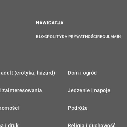
NAWIGACJA
BLOG
POLITYKA PRYWATNOŚCI
REGULAMIN
adult (erotyka, hazard)
Dom i ogród
i zainteresowania
Jedzenie i napoje
homości
Podróże
a i druk
Religia i duchowość