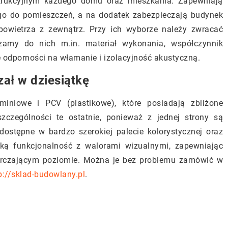
trukcyjnym każdego domu oraz mieszkania. Zapewniają
go do pomieszczeń, a na dodatek zabezpieczają budynek
powietrza z zewnątrz. Przy ich wyborze należy zwracać
zamy do nich m.in. materiał wykonania, współczynnik
asę odporności na włamanie i izolacyjność akustyczną.
ał w dziesiątkę
iniowe i PCV (plastikowe), które posiadają zbliżone
zczególności te ostatnie, ponieważ z jednej strony są
dostępne w bardzo szerokiej palecie kolorystycznej oraz
oką funkcjonalność z walorami wizualnymi, zapewniając
tarczającym poziomie. Można je bez problemu zamówić w
p://sklad-budowlany.pl
.