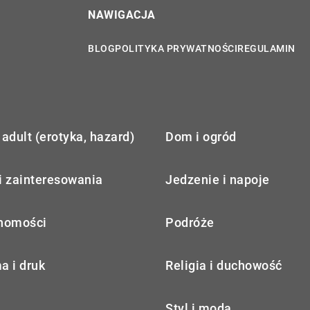
NAWIGACJA
BLOG
POLITYKA PRYWATNOŚCI
REGULAMIN
adult (erotyka, hazard)
Dom i ogród
i zainteresowania
Jedzenie i napoje
homości
Podróże
a i druk
Religia i duchowość
Styl i moda