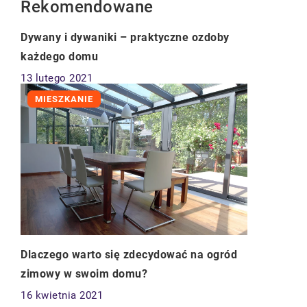
Rekomendowane
MIESZKANIE
Dywany i dywaniki – praktyczne ozdoby
każdego domu
13 lutego 2021
MIESZKANIE
Dlaczego warto się zdecydować na ogród
zimowy w swoim domu?
16 kwietnia 2021