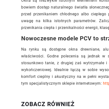
Okna są niezwykle istotnym elementem kons
bowiem dostęp naturalnego światła słoneczne
przed przenikaniem chłodnego albo ciepłego 
uwagę na kilka istotnych parametrów. Zalic
przenikania ciepła i przenikalności energii, kl
Nowoczesne modele PCV to strz
Na rynku są dostępne okna drewniane, alum
właściwości. Godne polecenia są jednak w s
stosunkowo tanie, z drugiej zaś wytrzymałe i 
wykończeniowej. Idealnie łączą w sobie wys
komfort cieplny i akustyczny na w pełni wys
tym specjalistycznym sklepie internetowym:
htt
ZOBACZ RÓWNIEŻ