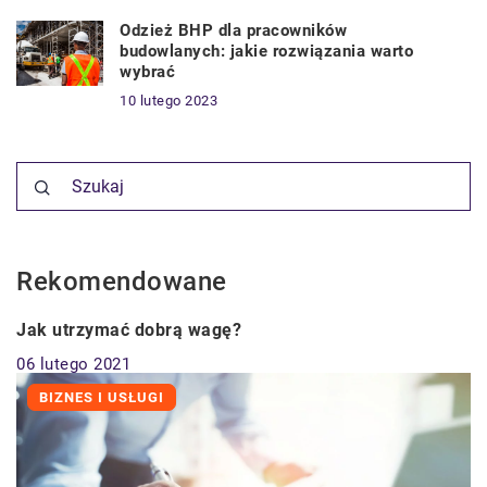
Odzież BHP dla pracowników
budowlanych: jakie rozwiązania warto
wybrać
10 lutego 2023
Rekomendowane
ZDROWIE
Jak utrzymać dobrą wagę?
06 lutego 2021
BIZNES I USŁUGI