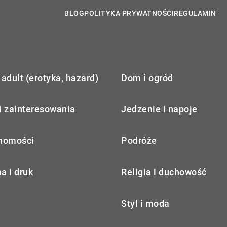
BLOG
POLITYKA PRYWATNOŚCI
REGULAMIN
adult (erotyka, hazard)
Dom i ogród
i zainteresowania
Jedzenie i napoje
homości
Podróże
a i druk
Religia i duchowość
Styl i moda