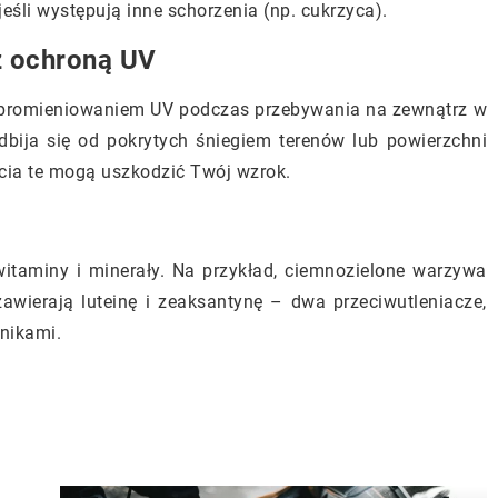
eśli występują inne schorzenia (np. cukrzyca).
z ochroną UV
d promieniowaniem UV podczas przebywania na zewnątrz w
dbija się od pokrytych śniegiem terenów lub powierzchni
bicia te mogą uszkodzić Twój wzrok.
itaminy i minerały. Na przykład, ciemnozielone warzywa
y zawierają luteinę i zeaksantynę – dwa przeciwutleniacze,
nikami.