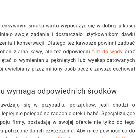
intensywnym smaku warto wyposażyć się w dobrej jakości
ełniało swoje zadanie i dostarczało użytkownikom dawki
enia i konserwacji. Dlatego też kawosze powinni zadbać
dobań ziarna kawy, ale też odpowiedni
filtr do wody
oraz
miętać o wymienianiu pękniętych lub wyeksploatowanych
ój uwielbiany przez miliony osób będzie zawsze cechował
esu wymaga odpowiednich środków
awdzają się w przypadku porządków, jeśli chodzi o
piej nie polegać na radach ciotek i babć. Specjalizujące
ju firmy, posiadają w swojej ofercie nie tylko do tego
dki potrzebne do ich czyszczenia. Aby mieć pewność co do