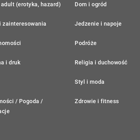
adult (erotyka, hazard)
Dom i ogród
i zainteresowania
Jedzenie i napoje
homości
Podróże
a i druk
Religia i duchowość
Styl i moda
ości / Pogoda /
Zdrowie i fitness
acje