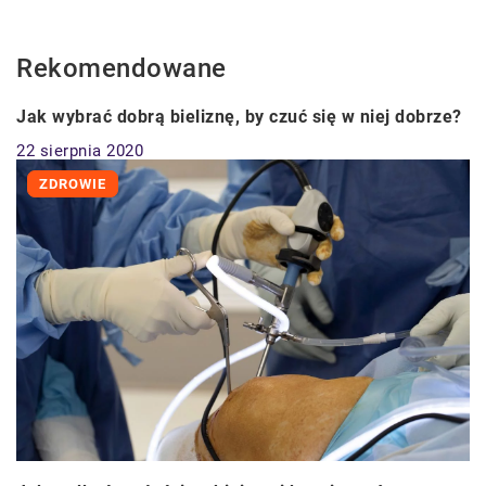
Rekomendowane
CZŁOWIEK I STYL
Jak wybrać dobrą bieliznę, by czuć się w niej dobrze?
22 sierpnia 2020
ZDROWIE