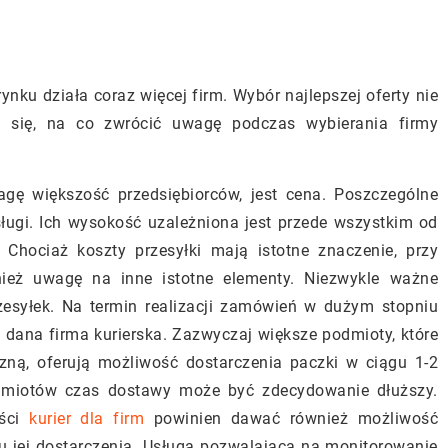
rynku działa coraz więcej firm. Wybór najlepszej oferty nie
ć się, na co zwrócić uwagę podczas wybierania firmy
ę większość przedsiębiorców, jest cena. Poszczególne
sługi. Ich wysokość uzależniona jest przede wszystkim od
Chociaż koszty przesyłki mają istotne znaczenie, przy
wnież uwagę na inne istotne elementy. Niezwykle ważne
zesyłek. Na termin realizacji zamówień w dużym stopniu
a dana firma kurierska. Zazwyczaj większe podmioty, które
czną, oferują możliwość dostarczenia paczki w ciągu 1-2
dmiotów czas dostawy może być zdecydowanie dłuższy.
ości
kurier dla firm
powinien dawać również możliwość
u jej dostarczenia. Usługa pozwalająca na monitorowanie