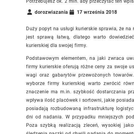
Potrzebujesz ok. 2 min. aby przeczytać ten wpis
dorozwiazania
17 września 2018
Duży popyt na usługi kurierskie sprawia, że na 
jest sprawą łatwą, dlatego warto dowiedzie
kurierskiej dla swojej firmy.
Podstawowym elementem, na jaki zwraca uwag
firmy kurierskie oferują różne ceny za swoje u
wagi oraz gabarytów przewożonych towarów. 
wyborze firmy kurierskiej warto zwrócić ró
znaczenie ma m.in. szybkość dostarczania pr
wpływa ilość placówek i sortowni, jakie posiad
posiadają rozbudowaną infrastrukturę logisty
dni od nadania. W przypadku mniejszych po
Poza szybką realizacją zleceń, wysokiej jak
śledzenia paczki od chwili nadania do moment