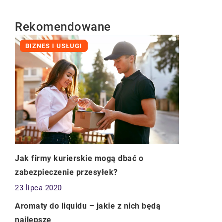
Rekomendowane
BIZNES I USŁUGI
Jak firmy kurierskie mogą dbać o
zabezpieczenie przesyłek?
23 lipca 2020
CZŁOWIEK I STYL
Aromaty do liquidu – jakie z nich będą
najlepsze