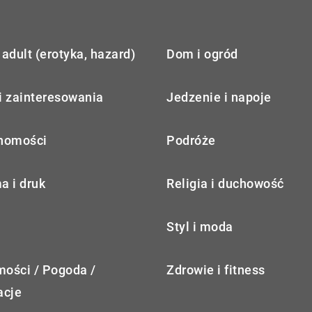
adult (erotyka, hazard)
Dom i ogród
i zainteresowania
Jedzenie i napoje
homości
Podróże
a i druk
Religia i duchowość
Styl i moda
ości / Pogoda /
Zdrowie i fitness
acje