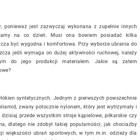
y, ponieważ jest zazwyczaj wykonana z zupełnie innych
ładamy na co dzień. Musi ona bowiem posiadać kilka
zcza być wygodna i komfortowa. Przy wyborze ubrania do
szcza jeśli wymaga on dużej aktywności ruchowej, należy
tym do jego produkcji materiałem. Jakie są zatem
towe?
łókien syntetycznych. Jednym z pierwszych powszechnie
liamid, zwany potocznie nylonem, który jest wytrzymały i
zisiaj przede wszystkim stroje kąpielowe, piłkarskie czy
a, dlatego nie zdobył takiej popularności, jak chociażby
kcji większości ubrań sportowych, w tym m.in. odzieży dla