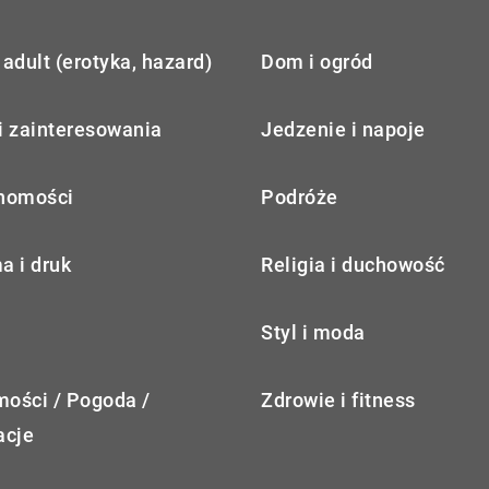
adult (erotyka, hazard)
Dom i ogród
i zainteresowania
Jedzenie i napoje
homości
Podróże
a i druk
Religia i duchowość
Styl i moda
ości / Pogoda /
Zdrowie i fitness
acje