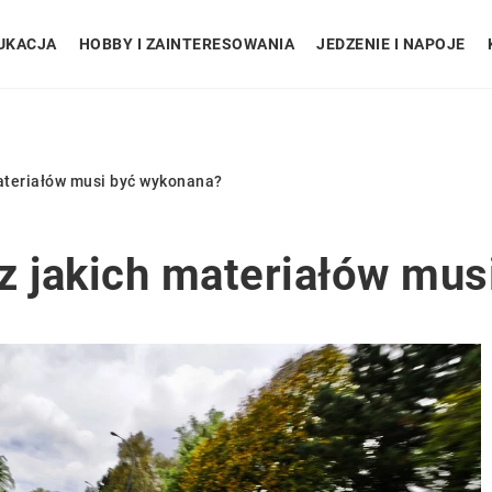
UKACJA
HOBBY I ZAINTERESOWANIA
JEDZENIE I NAPOJE
ateriałów musi być wykonana?
z jakich materiałów mu