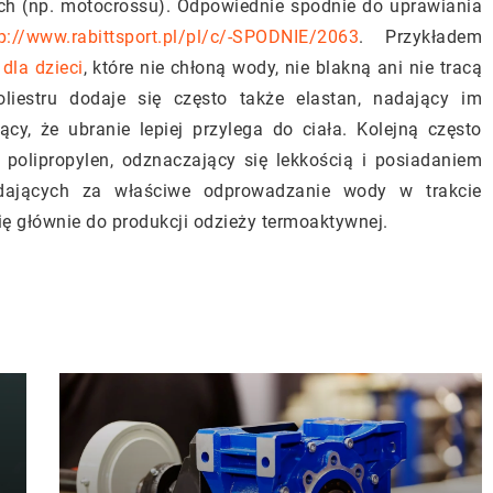
ch (np. motocrossu). Odpowiednie spodnie do uprawiania
p://www.rabittsport.pl/pl/c/-SPODNIE/2063
. Przykładem
dla dzieci
,
które nie chłoną wody, nie blakną ani nie tracą
iestru dodaje się często także elastan, nadający im
ący, że ubranie lepiej przylega do ciała. Kolejną często
 polipropylen, odznaczający się lekkością i posiadaniem
adających za właściwe odprowadzanie wody w trakcie
ię głównie do produkcji odzieży termoaktywnej.